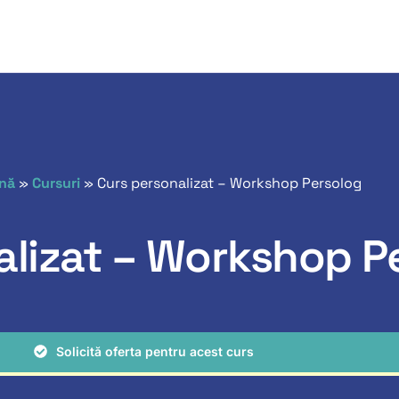
ină
»
Cursuri
»
Curs personalizat – Workshop Persolog
alizat – Workshop P
Solicită oferta pentru acest curs