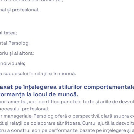
al și profesional.
litatea;
tal Persolog;
iu și al altora;
individuale;
 succesului în relații și în muncă.
axat pe înțelegerea stilurilor comportamentale
rformanța la locul de muncă.
portamental, vor identifica punctele forte și ariile de dezvo
succesului profesional.
lor manageriale, Persolog oferă o perspectivă clară asupra 
tă și relații de colaborare sănătoase. Cursul ajută la dezvol
ru a construi echipe performante, bazate pe înțelegere și a