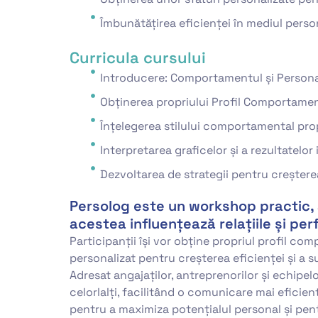
Îmbunătățirea eficienței în mediul person
Curricula cursului
Introducere: Comportamentul și Persona
Obținerea propriului Profil Comportamen
Înțelegerea stilului comportamental propr
Interpretarea graficelor și a rezultatelor 
Dezvoltarea de strategii pentru creșterea
Persolog este un workshop practic, 
acestea influențează relațiile și pe
Participanții își vor obține propriul profil com
personalizat pentru creșterea eficienței și a 
Adresat angajaților, antreprenorilor și echipe
celorlalți, facilitând o comunicare mai eficien
pentru a maximiza potențialul personal și pent