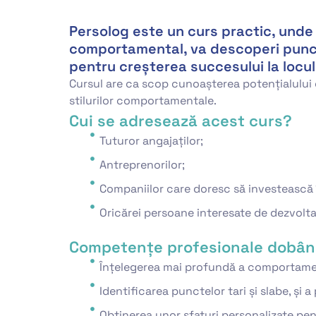
Persolog este un curs practic, unde 
comportamental, va descoperi punctel
pentru creșterea succesului la locul 
Cursul are ca scop cunoașterea potențialului d
stilurilor comportamentale.
Cui se adresează acest curs?
Tuturor angajaților;
Antreprenorilor;
Companiilor care doresc să investească î
Oricărei persoane interesate de dezvolta
Competențe profesionale dobân
Înțelegerea mai profundă a comportament
Identificarea punctelor tari și slabe, și 
Obținerea unor sfaturi personalizate pe