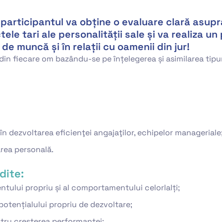
participantul va obține o evaluare clară asupra
e tari ale personalității sale și va realiza un
de muncă și în relații cu oamenii din jur!
in fiecare om bazându-se pe înțelegerea și asimilarea tipuri
n dezvoltarea eficienţei angajaţilor, echipelor manageriale
rea personală.
dite:
ului propriu și al comportamentului celorlalți;
a potențialului propriu de dezvoltare;
ntru creșterea performanței;