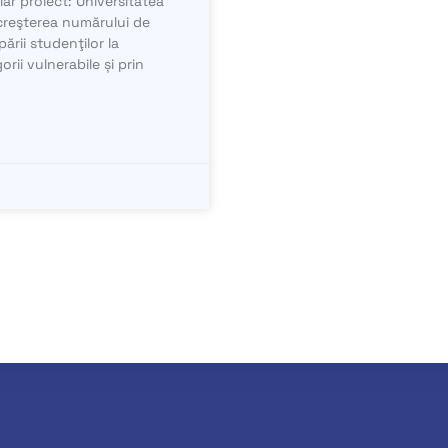
iar proiect: Universitatea
 creşterea numărului de
pării studenţilor la
rii vulnerabile și prin