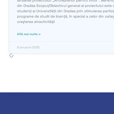
lansarea proiectului: „Antreprenor pentru viitor”. Benefic
din Oradea Scopul/Obiectivul general al proiectului este
studenţi ai Universităţii din Oradea prin stimularea partici
programe de studii de licenţă, în special a celor din catego
creşterea atractivităţii
Află mai multe »
9 ianuarie 2025