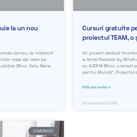
buie la un nou
Cursuri gratuite pe
proiectul TEAM, o 
nde contur, iar inițiatorii
Un proiect dedicat tineril
ilor reale ale celor pe
la Hotel Ramada by Windha
n județele Bihor, Satu Mare,
cu AJOFM Bihor, a lansat pr
pentru Muncă”. Proiectul e
Află mai multe »
19 septembrie 2025
COMUNICAT